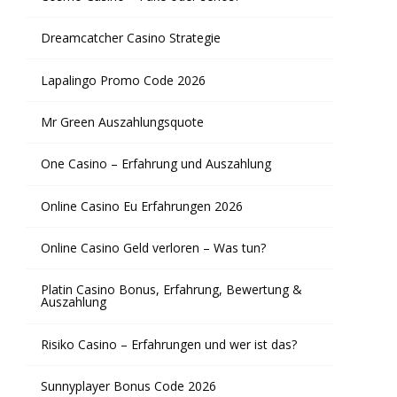
Dreamcatcher Casino Strategie
Lapalingo Promo Code 2026
Mr Green Auszahlungsquote
One Casino – Erfahrung und Auszahlung
Online Casino Eu Erfahrungen 2026
Online Casino Geld verloren – Was tun?
Platin Casino Bonus, Erfahrung, Bewertung &
Auszahlung
Risiko Casino – Erfahrungen und wer ist das?
Sunnyplayer Bonus Code 2026