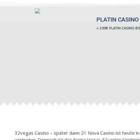
PLATIN CASIN
» 100€ PLATIN CASINO B
32vegas Casino – später dann 21 Nova Casino ist heute i
vertreten. Dennoch ist der Name Vegas 32 vielen Spielern 