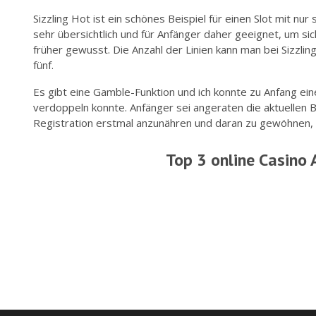
Sizzling Hot ist ein schönes Beispiel für einen Slot mit nur 
sehr übersichtlich und für Anfänger daher geeignet, um si
früher gewusst. Die Anzahl der Linien kann man bei Sizzli
fünf.
Es gibt eine Gamble-Funktion und ich konnte zu Anfang ei
verdoppeln konnte. Anfänger sei angeraten die aktuellen 
Registration erstmal anzunähren und daran zu gewöhnen, b
Top 3 online Casino 