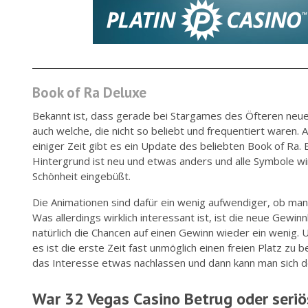
Book of Ra Deluxe
Bekannt ist, dass gerade bei Stargames des Öfteren neu
auch welche, die nicht so beliebt und frequentiert waren. 
einiger Zeit gibt es ein Update des beliebten Book of Ra. Ei
Hintergrund ist neu und etwas anders und alle Symbole wi
Schönheit eingebüßt.
Die Animationen sind dafür ein wenig aufwendiger, ob man
Was allerdings wirklich interessant ist, ist die neue Gewinn
natürlich die Chancen auf einen Gewinn wieder ein wenig. 
es ist die erste Zeit fast unmöglich einen freien Platz zu
das Interesse etwas nachlassen und dann kann man sich d
War 32 Vegas Casino Betrug oder seriö