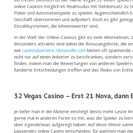
online Casinos möglich im Realmodus mit Geldeinsatz zu t
Poker und Automatenspiele zu spielen. Augenscheindlich h
Geschäft übernommen und aufpoliert. Doch es gibt genüge
Einzahlsystemen, die lohnenswerter sind.
In der Welt der Online-Casinos gibt es viele Alternativen,
Besonders attraktiv sind dabei die Bonusangebote, die ei
wie
casinosbarriere-ribeauville.com
bieten oft spannende Ak
nicht nur auf einen Anbieter zu beschränken, sondern ver
finden. Indem man die Bewertungen von anderen Spielern l
fundierte Entscheidungen treffen und das Risiko von Entt
32 Vegas Casino – Erst 21 Nova, dann 
Je tiefer man in die Materie einsteigt desto mehr Leute l
gerne mal in anderen Foren so mit, was die Spieler zu be
über irgendetwas aufgeregt haben. Auf diese Weise samme
passendes online Casino entscheiden, für welches man da