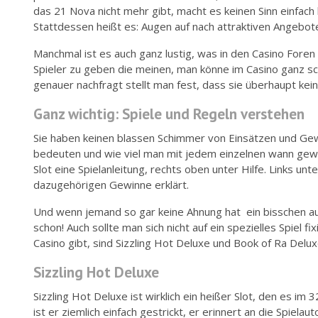
das 21 Nova nicht mehr gibt, macht es keinen Sinn einfach
Stattdessen heißt es: Augen auf nach attraktiven Angebot
Manchmal ist es auch ganz lustig, was in den Casino Foren
Spieler zu geben die meinen, man könne im Casino ganz s
genauer nachfragt stellt man fest, dass sie überhaupt ke
Ganz wichtig: Spiele und Regeln verstehen
Sie haben keinen blassen Schimmer von Einsätzen und Ge
bedeuten und wie viel man mit jedem einzelnen wann gewinn
Slot eine Spielanleitung, rechts oben unter Hilfe. Links u
dazugehörigen Gewinne erklärt.
Und wenn jemand so gar keine Ahnung hat ein bisschen 
schon! Auch sollte man sich nicht auf ein spezielles Spiel fi
Casino gibt, sind Sizzling Hot Deluxe und Book of Ra Delux
Sizzling Hot Deluxe
Sizzling Hot Deluxe ist wirklich ein heißer Slot, den es im
ist er ziemlich einfach gestrickt, er erinnert an die Spiela