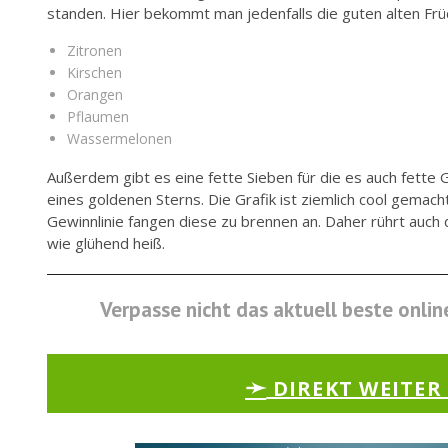
standen. Hier bekommt man jedenfalls die guten alten Frü
Zitronen
Kirschen
Orangen
Pflaumen
Wassermelonen
Außerdem gibt es eine fette Sieben für die es auch fette G
eines goldenen Sterns. Die Grafik ist ziemlich cool gemac
Gewinnlinie fangen diese zu brennen an. Daher rührt auch
wie glühend heiß.
Verpasse nicht das aktuell beste onl
➛
DIREKT WEITE