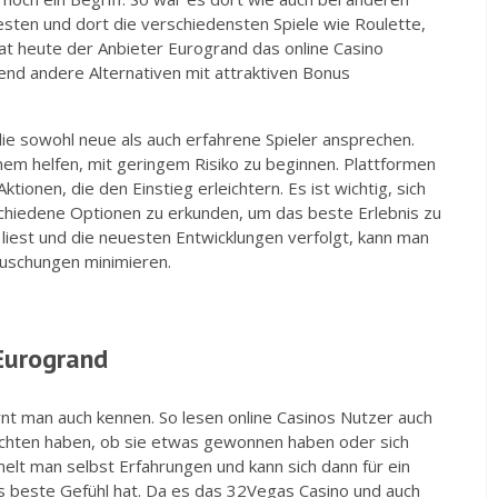
esten und dort die verschiedensten Spiele wie Roulette,
at heute der Anbieter Eurogrand das online Casino
nd andere Alternativen mit attraktiven Bonus
 die sowohl neue als auch erfahrene Spieler ansprechen.
nem helfen, mit geringem Risiko zu beginnen. Plattformen
tionen, die den Einstieg erleichtern. Es ist wichtig, sich
schiedene Optionen zu erkunden, um das beste Erlebnis zu
iest und die neuesten Entwicklungen verfolgt, kann man
äuschungen minimieren.
Eurogrand
ernt man auch kennen. So lesen online Casinos Nutzer auch
richten haben, ob sie etwas gewonnen haben oder sich
lt man selbst Erfahrungen und kann sich dann für ein
s beste Gefühl hat. Da es das 32Vegas Casino und auch