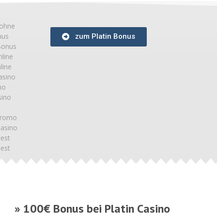
zum Platin Bonus
» 100€ Bonus bei Platin Casino