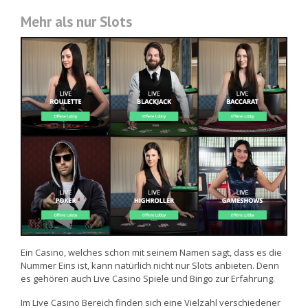
Mehr als nur Slots
Ein Casino, welches schon mit seinem Namen sagt, dass es die
Nummer Eins ist, kann natürlich nicht nur Slots anbieten. Denn
es gehören auch Live Casino Spiele und Bingo zur Erfahrung.
Im Live Casino Bereich finden sich eine Vielzahl verschiedener