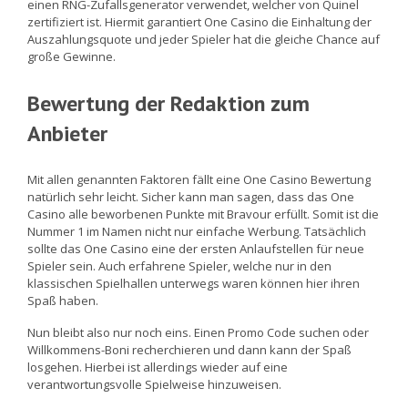
einen RNG-Zufallsgenerator verwendet, welcher von Quinel
zertifiziert ist. Hiermit garantiert One Casino die Einhaltung der
Auszahlungsquote und jeder Spieler hat die gleiche Chance auf
große Gewinne.
Bewertung der Redaktion zum
Anbieter
Mit allen genannten Faktoren fällt eine One Casino Bewertung
natürlich sehr leicht. Sicher kann man sagen, dass das One
Casino alle beworbenen Punkte mit Bravour erfüllt. Somit ist die
Nummer 1 im Namen nicht nur einfache Werbung. Tatsächlich
sollte das One Casino eine der ersten Anlaufstellen für neue
Spieler sein. Auch erfahrene Spieler, welche nur in den
klassischen Spielhallen unterwegs waren können hier ihren
Spaß haben.
Nun bleibt also nur noch eins. Einen Promo Code suchen oder
Willkommens-Boni recherchieren und dann kann der Spaß
losgehen. Hierbei ist allerdings wieder auf eine
verantwortungsvolle Spielweise hinzuweisen.