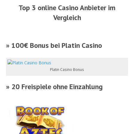
Top 3 online Casino Anbieter im
Vergleich
» 100€ Bonus bei Platin Casino
Platin Casino Bonus
» 20 Freispiele ohne Einzahlung