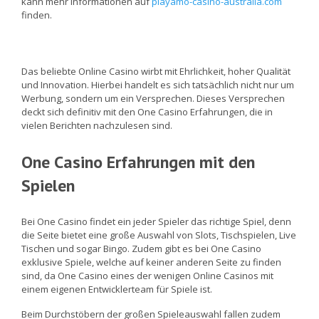
kann mehr Informationen auf
playamo-casino-australia.com
finden.
Das beliebte Online Casino wirbt mit Ehrlichkeit, hoher Qualität
und Innovation. Hierbei handelt es sich tatsächlich nicht nur um
Werbung, sondern um ein Versprechen. Dieses Versprechen
deckt sich definitiv mit den One Casino Erfahrungen, die in
vielen Berichten nachzulesen sind.
One Casino Erfahrungen mit den
Spielen
Bei One Casino findet ein jeder Spieler das richtige Spiel, denn
die Seite bietet eine große Auswahl von Slots, Tischspielen, Live
Tischen und sogar Bingo. Zudem gibt es bei One Casino
exklusive Spiele, welche auf keiner anderen Seite zu finden
sind, da One Casino eines der wenigen Online Casinos mit
einem eigenen Entwicklerteam für Spiele ist.
Beim Durchstöbern der großen Spieleauswahl fallen zudem